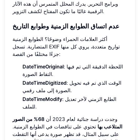
وبرامج التحرير. يدرك المحلل المتمرس أن هذه الآثار
الرقمية غالبًا ما تكون المفتاح لكشف التزوير.
عدم اتساق الطوابع الزمنية وطوابع التاريخ
أكثر العلامات الحمراء وضوحًا؟ الطوابع الزمنية
المتضاربة. تسجل EXIF تواريخ متعددة، يروي كل منها
جزءًا مختلفًا من القصة:
: اللحظة الدقيقة التي تم فيها
DateTimeOriginal
التقاط الصورة.
: الوقت الذي تم فيه تحويل
DateTimeDigitized
الصورة إلى ملف رقمي.
: الطابع الزمني لآخر تعديل
DateTimeModify
للملف.
وجدت دراسة جنائية لعام 2023 أن
68% من الصور
المتلاعب بها
تحتوي على تناقضات في الطوابع الزمنية.
على سبيل المثال، قد تظهر صورة يدعى أنها التقطت