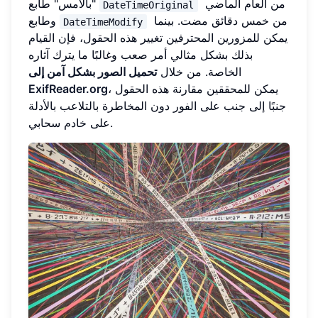
من العام الماضي
"بالأمس" طابع
DateTimeOriginal
من خمس دقائق مضت. بينما
وطابع
DateTimeModify
يمكن للمزورين المحترفين تغيير هذه الحقول، فإن القيام
بذلك بشكل مثالي أمر صعب وغالبًا ما يترك آثاره
الخاصة. من خلال
تحميل الصور بشكل آمن إلى
، يمكن للمحققين مقارنة هذه الحقول
ExifReader.org
جنبًا إلى جنب على الفور دون المخاطرة بالتلاعب بالأدلة
على خادم سحابي.