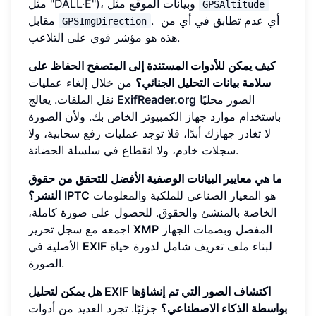
مثل "DALL·E")، وبيانات الموقع مثل
GPSAltitude
. أي عدم تطابق في أي من
مقابل
GPSImgDirection
هذه هو مؤشر قوي على التلاعب.
كيف يمكن للأدوات المستندة إلى المتصفح الحفاظ على
سلامة بيانات التحليل الجنائي؟
من خلال إلغاء عمليات
الصور محليًا
ExifReader.org
نقل الملفات. يعالج
باستخدام موارد جهاز الكمبيوتر الخاص بك. ولأن الصورة
لا تغادر جهازك أبدًا، فلا توجد عمليات رفع سحابية، ولا
سجلات خادم، ولا انقطاع في سلسلة الحضانة.
ما هي معايير البيانات الوصفية الأفضل للتحقق من حقوق
هو المعيار الصناعي للملكية والمعلومات
IPTC
النشر؟
الخاصة بالمنشئ والحقوق. للحصول على صورة كاملة،
المفصل وبصمات الجهاز
XMP
اجمعه مع سجل تحرير
لبناء ملف تعريف شامل لدورة حياة
EXIF
الأصلية في
الصورة.
هل يمكن لتحليل EXIF اكتشاف الصور التي تم إنشاؤها
بواسطة الذكاء الاصطناعي؟
جزئيًا. تجرد العديد من أدوات