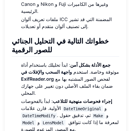
Canon و Nikon و Fuji وغيرها من الكاميرات
الرئيسية.
ملفات تعريف ألوان ICC المضمنة التي قد تشير
إلى تصنيف ألوان متقدم أو تعديلات.
خطواتك التالية في التحليل الجنائي
للصور الرقمية
جمع الأدلة بشكل آمن
: ابدأ تحليلك باستخدام أداة
موثوقة وخاصة. استخدم
واجهة السحب والإفلات في
لفحص الصور المشتبه بها مع
ExifReader.org
ضمان بقاء الملف الأصلي دون تغيير على جهازك
المحلي.
إجراء فحوصات منهجية للتلاعب
: ابدأ بالفحوصات
و
الأولية. قارن علامات
DateTimeOriginal
و
. ثم، تدقيق حقول
DateTimeModify
Make
لمعرفة ما إذا كانت تتوافق
و
Model
LensModel
مع المصدر المزعوم للصورة.