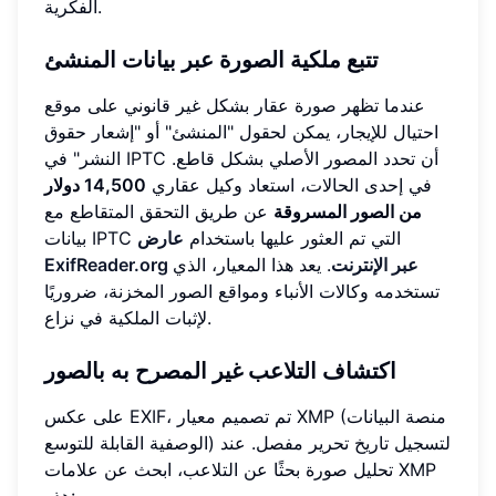
الفكرية.
تتبع ملكية الصورة عبر بيانات المنشئ
عندما تظهر صورة عقار بشكل غير قانوني على موقع
احتيال للإيجار، يمكن لحقول "المنشئ" أو "إشعار حقوق
النشر" في IPTC أن تحدد المصور الأصلي بشكل قاطع.
في إحدى الحالات، استعاد وكيل عقاري
14,500 دولار
من الصور المسروقة
عن طريق التحقق المتقاطع مع
بيانات IPTC التي تم العثور عليها باستخدام
عارض
ExifReader.org عبر الإنترنت
. يعد هذا المعيار، الذي
تستخدمه وكالات الأنباء ومواقع الصور المخزنة، ضروريًا
لإثبات الملكية في نزاع.
اكتشاف التلاعب غير المصرح به بالصور
على عكس EXIF، تم تصميم معيار XMP (منصة البيانات
الوصفية القابلة للتوسع) لتسجيل تاريخ تحرير مفصل. عند
تحليل صورة بحثًا عن التلاعب، ابحث عن علامات XMP
هذه: