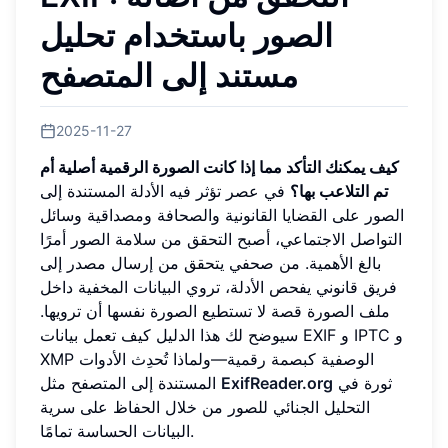
الصور باستخدام تحليل
مستند إلى المتصفح
2025-11-27
كيف يمكنك التأكد مما إذا كانت الصورة الرقمية أصلية أم
تم التلاعب بها؟
في عصر تؤثر فيه الأدلة المستندة إلى
الصور على القضايا القانونية والصحافة ومصداقية وسائل
التواصل الاجتماعي، أصبح التحقق من سلامة الصور أمرًا
بالغ الأهمية. من صحفي يتحقق من إرسال مصدر إلى
فريق قانوني يفحص الأدلة، تروي البيانات المخفية داخل
ملف الصورة قصة لا تستطيع الصورة نفسها أن ترويها.
سيوضح لك هذا الدليل كيف تعمل بيانات EXIF و IPTC و
XMP الوصفية كبصمة رقمية—ولماذا تُحدِث الأدوات
ثورة في
ExifReader.org
المستندة إلى المتصفح مثل
التحليل الجنائي للصور من خلال الحفاظ على سرية
البيانات الحساسة تمامًا.