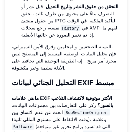
التحقق من حقوق النشر وتاريخ التعديل
: قبل نشر أو
التصرف بناءً على محتوى من طرف ثالث، تحقق
من حقول منشئ IPTC لتأكيد الملكية. في الوقت
في XMP لفهم ما
نفسه، راجع سجلات
History
إذا تم تغيير الصورة عن حالتها الأصلية.
بالنسبة للصحفيين والمحامين وفرق الأمن السيبراني،
فإن تحليل البيانات الوصفية المستند إلى المتصفح ليس
مجرد أمر مريح - إنه الطريقة الوحيدة التي تحافظ على
الأدلة سليمة وغير مكشوفة.
التحليل الجنائي لبيانات EXIF مبسط
ما هي علامات EXIF الأكثر موثوقية لاكتشاف التلاعب
بالصور؟
ركز على التعارضات بين مجموعات البيانات.
ابحث عن عدم الاتساق بين
SubSecTimeOriginal
(وقت الالتقاط على مستوى المللي ثانية)، وعلامة
(التي قد تسرد برامج تحرير غير متوقعة
Software