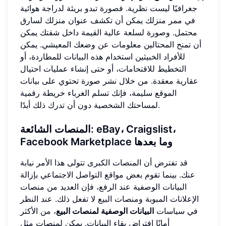
جغرافيًا ليست نظرية. فصورة تبدو بريئة لدراجة هوائية
في ممر منزلك يمكن أن تكشف عنوان منزلك لسارق
محتمل. وصورة لسلعة عالية القيمة داخل شقتك يمكن
أن تمنح المحتالين معلومات عن وضعك المعيشي. يمكن
للأفراد الخبيثين استخدام هذه البيانات للمطاردة، أو
التخطيط للاقتحامات، أو حتى إنشاء عمليات احتيال
عقارية معقدة. من خلال نشر صورة تحتوي على بيانات
الموقع سليمة، فإنك تسلم الغرباء خريطة رقمية
لمساحتك الشخصية دون أن تدرك ذلك أبدًا.
المنصات الشائعة: eBay، Craigslist،
Facebook Marketplace وما بعدها
قد تفترض أن المنصات الكبرى تتولى هذا الأمر نيابة
عنك. بينما تقوم بعض مواقع التواصل الاجتماعي بإزالة
البيانات الوصفية عند الرفع، فإن العديد من منصات
الإعلانات المبوبة ومنصات البيع لا تفعل ذلك. عند النظر
في سياسات
البيانات الوصفية لمنصات البيع
، من الأكثر
أمانًا افتراض بقاء البيانات. يمكن لمنصات مثل