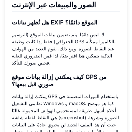
الصور والمبيعات عبر الإنترنت
هل تُظهر بيانات EXIF الموقع دائمًا؟
لا، ليس دائمًا. يتم تضمين بيانات الموقع (التوسيم
الجغرافي) فقط إذا كانت وظيفة GPS بالكاميرا ممكّنة
عند التقاط الصورة. ومع ذلك، تقوم العديد من الهواتف
الذكية بتمكين هذا افتراضيًا، لذا فمن الضروري للغاية
فحص صورك للتأكد.
كيف يمكنني إزالة بيانات موقع GPS من
صوري قبل بيعها؟
يمكنك إزالة بيانات GPS باستخدام الميزات المضمنة في
نظامي التشغيل Windows و macOS، كما هو موضح
أعلاه. أسهل طريقة لمستخدمي الهواتف المحمولة غالبًا
هي التقاط لقطة شاشة (screenshot) للصورة ونشرها،
حيث أن هذا الملف الجديد لن يحتوي عادةً على البيانات
الوصفية الأصلية. تحقق دائمًا من الملف الجديد باستخدام