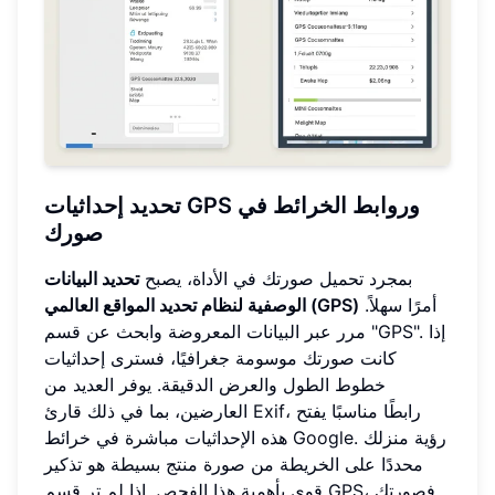
تحديد إحداثيات GPS وروابط الخرائط في
صورك
بمجرد تحميل صورتك في الأداة، يصبح
تحديد البيانات
أمرًا سهلاً.
الوصفية لنظام تحديد المواقع العالمي (GPS)
مرر عبر البيانات المعروضة وابحث عن قسم "GPS". إذا
كانت صورتك موسومة جغرافيًا، فسترى إحداثيات
خطوط الطول والعرض الدقيقة. يوفر العديد من
العارضين، بما في ذلك قارئ Exif، رابطًا مناسبًا يفتح
هذه الإحداثيات مباشرة في خرائط Google. رؤية منزلك
محددًا على الخريطة من صورة منتج بسيطة هو تذكير
قوي بأهمية هذا الفحص. إذا لم تر قسم GPS، فصورتك