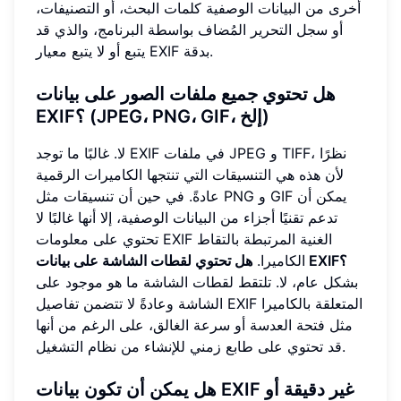
أخرى من البيانات الوصفية كلمات البحث، أو التصنيفات،
أو سجل التحرير المُضاف بواسطة البرنامج، والذي قد
يتبع أو لا يتبع معيار EXIF بدقة.
هل تحتوي جميع ملفات الصور على بيانات
EXIF؟ (JPEG، PNG، GIF، إلخ)
لا. غالبًا ما توجد EXIF في ملفات JPEG و TIFF، نظرًا
لأن هذه هي التنسيقات التي تنتجها الكاميرات الرقمية
عادةً. في حين أن تنسيقات مثل PNG و GIF يمكن أن
تدعم تقنيًا أجزاء من البيانات الوصفية، إلا أنها غالبًا لا
تحتوي على معلومات EXIF الغنية المرتبطة بالتقاط
هل تحتوي لقطات الشاشة على بيانات EXIF؟
الكاميرا.
بشكل عام، لا. تلتقط لقطات الشاشة ما هو موجود على
الشاشة وعادةً لا تتضمن تفاصيل EXIF المتعلقة بالكاميرا
مثل فتحة العدسة أو سرعة الغالق، على الرغم من أنها
قد تحتوي على طابع زمني للإنشاء من نظام التشغيل.
هل يمكن أن تكون بيانات EXIF غير دقيقة أو