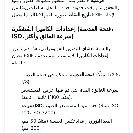
الزمنية
لا تقدر بثمن لتنظيم مكتبات الصور زمنيًا
والتحقق من وقت حدوث حدث ما. هل تساءلت يومًا عن
صورة تلقيتها؟ غالبًا ما يحمل EXIF الإجابة.
تاريخ التقاط
إعدادات الكاميرا المُشفّرة (فتحة العدسة،
ISO، سرعة الغالق وأكثر)
بالنسبة لعشاق التصوير الفوتوغرافي، هذا كنز ثمين.
إعدادات الكاميرا
الأساسية المستخدمة
يخزن EXIF
للقطة:
فتحة العدسة:
تتحكم في فتحة العدسة (مثلًا، f/2.8،
f/8).
سرعة الغالق:
المدة التي تم فيها عرض المستشعر
(مثلًا، 1/100 ثانية، 1 ثانية).
حساسية المستشعر للضوء (مثلًا، ISO
سرعة ISO:
100، ISO 3200).
البعد البؤري:
إعداد تكبير العدسة (مثلًا، 50 مم،
200 مم).