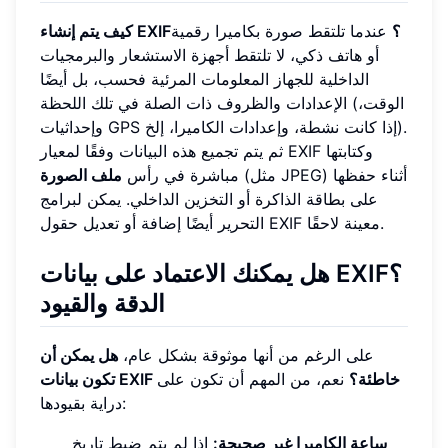
كيف يتم إنشاء EXIF؟
عندما تلتقط صورة بكاميرا رقمية
أو هاتف ذكي، لا تلتقط أجهزة الاستشعار والبرمجيات
الداخلية للجهاز المعلومات المرئية فحسب، بل أيضًا
الإعدادات والظروف ذات الصلة في تلك اللحظة (الوقت،
وإحداثيات GPS إذا كانت نشطة، وإعدادات الكاميرا، إلخ).
ثم يتم تجميع هذه البيانات وفقًا لمعيار EXIF وكتابتها
(مثل JPEG) أثناء حفظها
مباشرة في رأس
ملف الصورة
على بطاقة الذاكرة أو التخزين الداخلي. يمكن لبرامج
التحرير أيضًا إضافة أو تعديل حقول EXIF معينة لاحقًا.
هل يمكنك الاعتماد على بيانات EXIF؟
الدقة والقيود
على الرغم من أنها موثوقة بشكل عام،
هل يمكن أن
تكون بيانات EXIF خاطئة؟
نعم، من المهم أن تكون على
دراية بقيودها:
ساعة الكاميرا غير صحيحة:
إذا لم يتم ضبط تاريخ