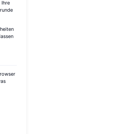
 Ihre
Grunde
heiten
 lassen
browser
was