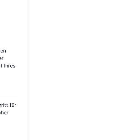
ren
er
t Ihres
ritt für
cher