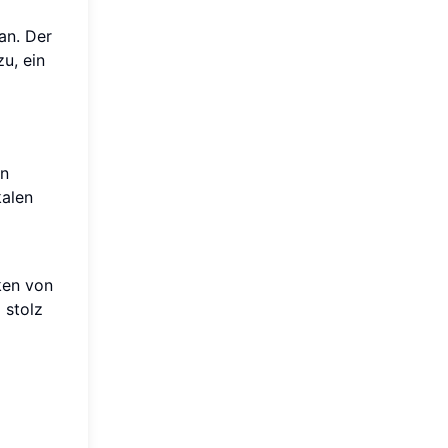
an. Der
zu, ein
en
kalen
ken von
 stolz