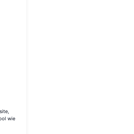
ite,
ool wie