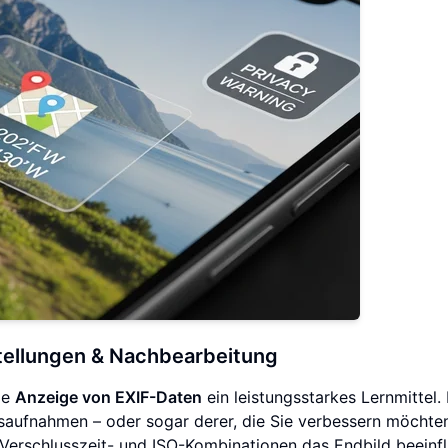
tellungen & Nachbearbeitung
ie
Anzeige von EXIF-Daten
ein leistungsstarkes Lernmittel.
gsaufnahmen – oder sogar derer, die Sie verbessern möchte
 Verschlusszeit- und ISO-Kombinationen das Endbild beeinfl