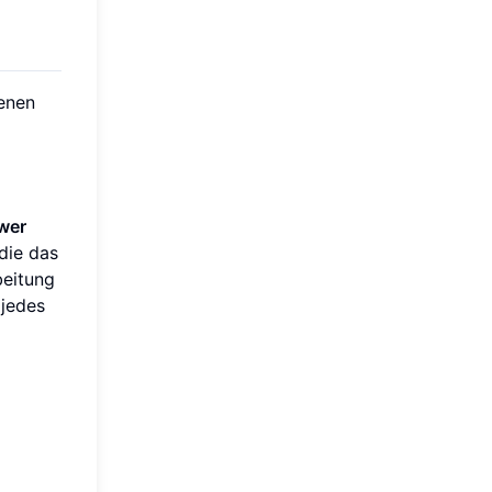
enen
wer
 die das
eitung
 jedes