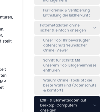
Management
Für Forensik & Verifizierung:
Enthüllung der Bildherkunft
nturen,
Fotometadaten online
en.
sicher & einfach anzeigen
r,
Unser Tool: Ihr bevorzugter
stellt
datenschutzfreundlicher
Online-Viewer
Schritt für Schritt: Mit
unserem Tool Bildgeheimnisse
kelt
enthüllen
rten
Warum Online-Tools oft die
 XMP
beste Wahl sind (Datenschutz
et
& Komfort)
EXIF- & Bildmetadaten auf
Desktop-Computern
anzeigen