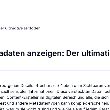
er ultimative Leitfaden
daten anzeigen: Der ultimat
verborgenen Details offenbart es? Neben dem Sichtbaren ve
nziell sensiblen Informationen. Diese versteckten Daten, b
en, Content-Ersteller im digitalen Bereich und alle, die sich
iest
und andere Metadatentypen kann komplex erscheinen,
klärt, warum sie wichtig sind und wie Sie sie auf jedem Gerät