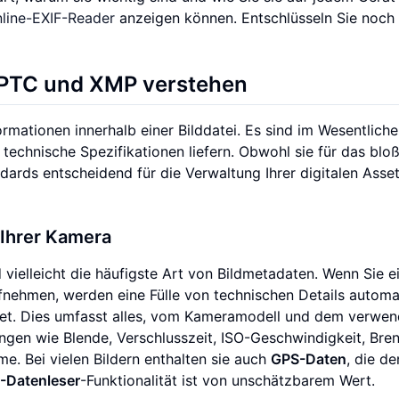
line-EXIF-Reader
anzeigen können. Entschlüsseln Sie noch
IPTC und XMP verstehen
rmationen innerhalb einer Bilddatei. Es sind im Wesentlich
 technische Spezifikationen liefern. Obwohl sie für das bl
andards entscheidend für die Verwaltung Ihrer digitalen Asse
 Ihrer Kamera
vielleicht die häufigste Art von Bildmetadaten. Wenn Sie e
fnehmen, werden eine Fülle von technischen Details automa
ettet. Dies umfasst alles, vom Kameramodell und dem verwe
ungen wie Blende, Verschlusszeit, ISO-Geschwindigkeit, Bre
. Bei vielen Bildern enthalten sie auch
GPS-Daten
, die de
-Datenleser
-Funktionalität ist von unschätzbarem Wert.