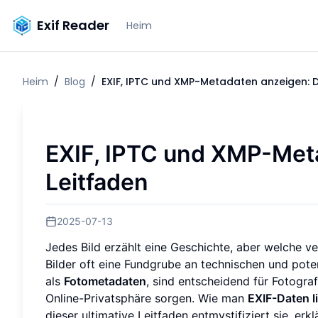
Exif Reader
Heim
Heim
/
Blog
/
EXIF, IPTC und XMP-Metadaten anzeigen: D
EXIF, IPTC und XMP-Meta
Leitfaden
2025-07-13
Jedes Bild erzählt eine Geschichte, aber welche 
Bilder oft eine Fundgrube an technischen und pote
als
Fotometadaten
, sind entscheidend für Fotograf
Online-Privatsphäre sorgen. Wie man
EXIF-Daten l
dieser ultimative Leitfaden entmystifiziert sie, er