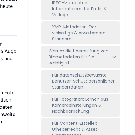
IPTC-Metadaten:
 heute
Informationen für Profis &
Verlage
XMP-Metadaten: Der
vielseitige & erweiterbare
Standard
en
Warum die Überprüfung von
oße Auge
Bildmetadaten für Sie
ts und
wichtig ist
Für datenschutzbewusste
Benutzer: Schutz persönlicher
Standortdaten
in Foto
Für Fotografen: Lernen aus
tisch
Kameraeinstellungen &
ndeten
Nachbearbeitung
nnweite
n
Für Content-Ersteller:
Urheberrecht & Asset-