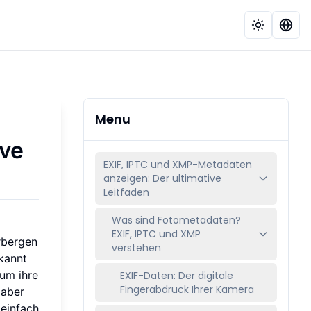
Menu
ive
EXIF, IPTC und XMP-Metadaten
anzeigen: Der ultimative
Leitfaden
Was sind Fotometadaten?
EXIF, IPTC und XMP
rbergen
verstehen
ekannt
 um ihre
EXIF-Daten: Der digitale
Fingerabdruck Ihrer Kamera
 aber
 einfach