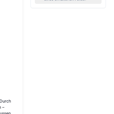
 Durch
n –
ussen.