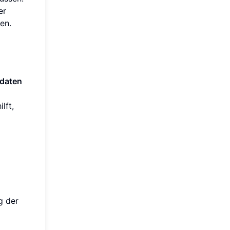
er
en.
daten
lft,
g der