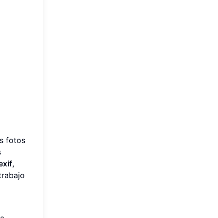
s fotos
s
exif
,
trabajo
sa