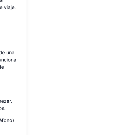
 viaje.
nde una
unciona
de
pezar.
os.
éfono)