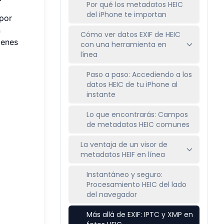
Por qué los metadatos HEIC
del iPhone te importan
 por
n
Cómo ver datos EXIF de HEIC
genes
con una herramienta en
línea
Paso a paso: Accediendo a los
datos HEIC de tu iPhone al
instante
Lo que encontrarás: Campos
de metadatos HEIC comunes
La ventaja de un visor de
metadatos HEIF en línea
Instantáneo y seguro:
Procesamiento HEIC del lado
del navegador
Más allá de EXIF: IPTC y XMP en