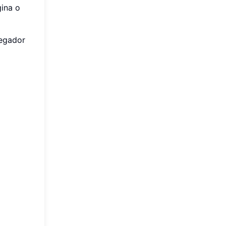
gina o
vegador