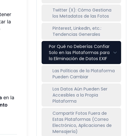
Twitter (X): Cómo Gestiona
tener
los Metadatos de las Fotos
ar la
Pinterest, LinkedIn, etc.:
e
Tendencias Generales
Por Qué no Deberías Confiar
Solo en las Plataformas para
la Eliminación de Datos EXIF
Las Políticas de la Plataforma
Pueden Cambiar
Los Datos Aún Pueden Ser
Accesibles a la Propia
a
en la
Plataforma
nto
Compartir Fotos Fuera de
Estas Plataformas (Correo
Electrónico, Aplicaciones de
Mensajería)