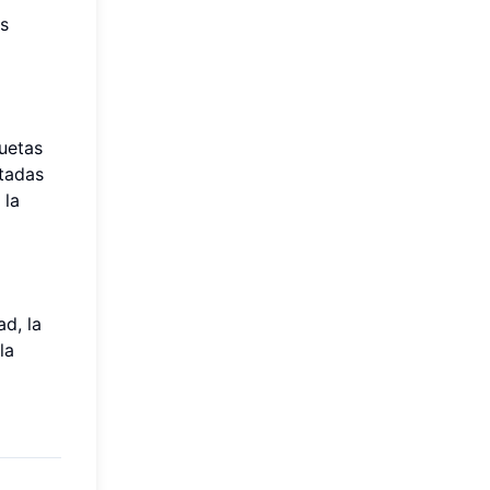
es
uetas
stadas
 la
d, la
la