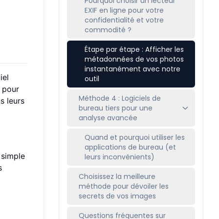
Pourquoi choisir un lecteur
EXIF en ligne pour votre
confidentialité et votre
commodité ?
Étape par étape : Afficher les
métadonnées de vos photos
instantanément avec notre
iel
outil
e pour
Méthode 4 : Logiciels de
s leurs
bureau tiers pour une
analyse avancée
Quand et pourquoi utiliser les
applications de bureau (et
 simple
leurs inconvénients)
s
Choisissez la meilleure
méthode pour dévoiler les
secrets de vos images
Questions fréquentes sur