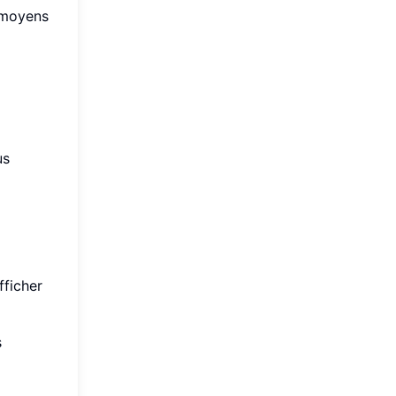
s moyens
us
fficher
s