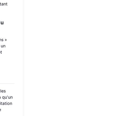
tant
du
ns »
 un
et
 les
à qu'un
itation
e