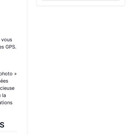
, vous
es GPS.
 photo »
sées
ucieuse
 la
ations
OS