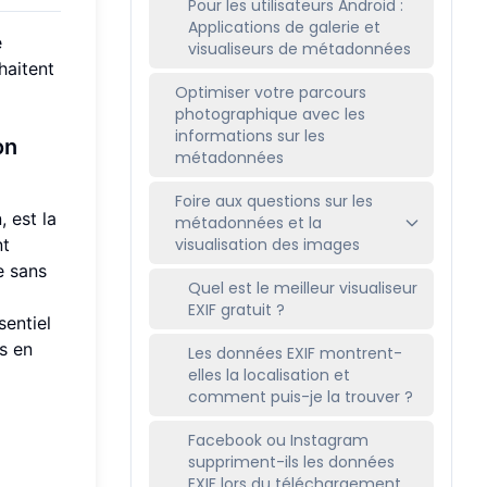
Pour les utilisateurs Android :
Applications de galerie et
e
visualiseurs de métadonnées
haitent
Optimiser votre parcours
photographique avec les
informations sur les
on
métadonnées
Foire aux questions sur les
 est la
métadonnées et la
nt
visualisation des images
e sans
Quel est le meilleur visualiseur
EXIF gratuit ?
sentiel
ls en
Les données EXIF montrent-
elles la localisation et
comment puis-je la trouver ?
Facebook ou Instagram
suppriment-ils les données
EXIF lors du téléchargement