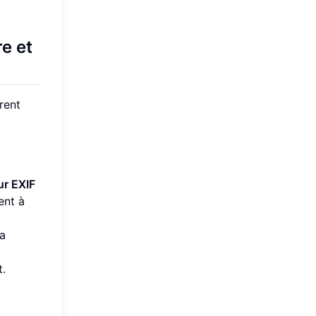
e et
rent
ur EXIF
ent à
la
t.