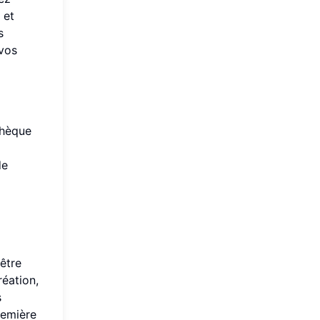
 et
s
 vos
thèque
de
être
réation,
s
remière