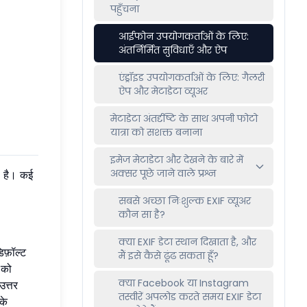
पहुँचना
आईफोन उपयोगकर्ताओं के लिए:
अंतर्निर्मित सुविधाएँ और ऐप
एंड्रॉइड उपयोगकर्ताओं के लिए: गैलरी
ऐप और मेटाडेटा व्यूअर
मेटाडेटा अंतर्दृष्टि के साथ अपनी फोटो
यात्रा को सशक्त बनाना
इमेज मेटाडेटा और देखने के बारे में
अक्सर पूछे जाने वाले प्रश्न
स है। कई
सबसे अच्छा निःशुल्क EXIF व्यूअर
कौन सा है?
क्या EXIF डेटा स्थान दिखाता है, और
िफ़ॉल्ट
मैं इसे कैसे ढूंढ सकता हूँ?
 को
क्या Facebook या Instagram
उत्तर
तस्वीरें अपलोड करते समय EXIF डेटा
के