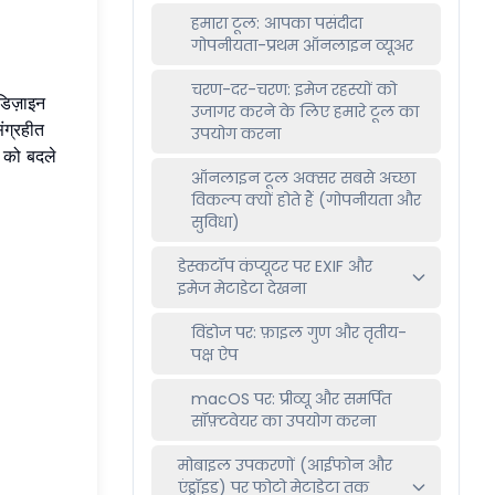
हमारा टूल: आपका पसंदीदा
गोपनीयता-प्रथम ऑनलाइन व्यूअर
चरण-दर-चरण: इमेज रहस्यों को
डिज़ाइन
उजागर करने के लिए हमारे टूल का
ंग्रहीत
उपयोग करना
ा को बदले
ऑनलाइन टूल अक्सर सबसे अच्छा
विकल्प क्यों होते हैं (गोपनीयता और
सुविधा)
डेस्कटॉप कंप्यूटर पर EXIF और
इमेज मेटाडेटा देखना
विंडोज पर: फ़ाइल गुण और तृतीय-
पक्ष ऐप
macOS पर: प्रीव्यू और समर्पित
सॉफ़्टवेयर का उपयोग करना
मोबाइल उपकरणों (आईफोन और
एंड्रॉइड) पर फोटो मेटाडेटा तक