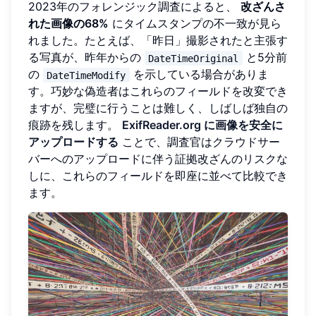
2023年のフォレンジック調査によると、
改ざんさ
れた画像の68%
にタイムスタンプの不一致が見ら
れました。たとえば、「昨日」撮影されたと主張す
る写真が、昨年からの
と5分前
DateTimeOriginal
の
を示している場合がありま
DateTimeModify
す。巧妙な偽造者はこれらのフィールドを改変でき
ますが、完璧に行うことは難しく、しばしば独自の
痕跡を残します。
ExifReader.org に画像を安全に
アップロードする
ことで、調査官はクラウドサー
バーへのアップロードに伴う証拠改ざんのリスクな
しに、これらのフィールドを即座に並べて比較でき
ます。