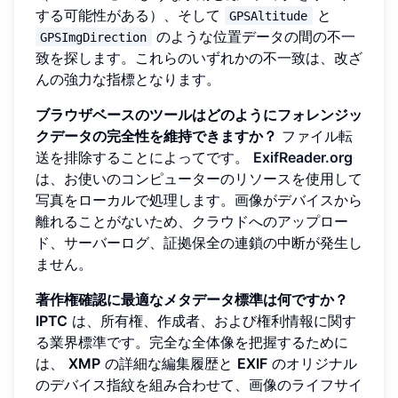
する可能性がある）、そして
と
GPSAltitude
のような位置データの間の不一
GPSImgDirection
致を探します。これらのいずれかの不一致は、改ざ
んの強力な指標となります。
ブラウザベースのツールはどのようにフォレンジッ
クデータの完全性を維持できますか？
ファイル転
送を排除することによってです。
ExifReader.org
は、お使いのコンピューターのリソースを使用して
写真をローカルで処理します。画像がデバイスから
離れることがないため、クラウドへのアップロー
ド、サーバーログ、証拠保全の連鎖の中断が発生し
ません。
著作権確認に最適なメタデータ標準は何ですか？
IPTC
は、所有権、作成者、および権利情報に関す
る業界標準です。完全な全体像を把握するために
は、
XMP
の詳細な編集履歴と
EXIF
のオリジナル
のデバイス指紋を組み合わせて、画像のライフサイ