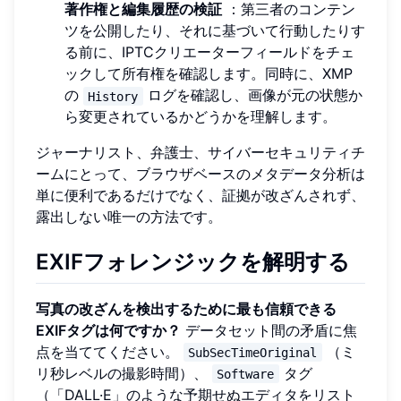
著作権と編集履歴の検証
：第三者のコンテン
ツを公開したり、それに基づいて行動したりす
る前に、IPTCクリエーターフィールドをチェ
ックして所有権を確認します。同時に、XMP
の
ログを確認し、画像が元の状態か
History
ら変更されているかどうかを理解します。
ジャーナリスト、弁護士、サイバーセキュリティチ
ームにとって、ブラウザベースのメタデータ分析は
単に便利であるだけでなく、証拠が改ざんされず、
露出しない唯一の方法です。
EXIFフォレンジックを解明する
写真の改ざんを検出するために最も信頼できる
EXIFタグは何ですか？
データセット間の矛盾に焦
点を当ててください。
（ミ
SubSecTimeOriginal
リ秒レベルの撮影時間）、
タグ
Software
（「DALL·E」のような予期せぬエディタをリスト