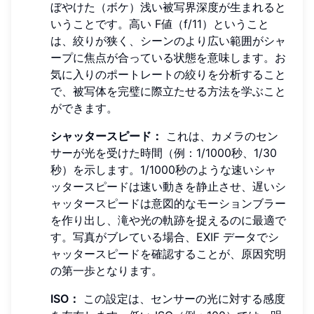
ぼやけた（ボケ）浅い被写界深度が生まれると
いうことです。高い F値（f/11）ということ
は、絞りが狭く、シーンのより広い範囲がシャ
ープに焦点が合っている状態を意味します。お
気に入りのポートレートの絞りを分析すること
で、被写体を完璧に際立たせる方法を学ぶこと
ができます。
シャッタースピード：
これは、カメラのセン
サーが光を受けた時間（例：1/1000秒、1/30
秒）を示します。1/1000秒のような速いシャ
ッタースピードは速い動きを静止させ、遅いシ
ャッタースピードは意図的なモーションブラー
を作り出し、滝や光の軌跡を捉えるのに最適で
す。写真がブレている場合、EXIF データでシ
ャッタースピードを確認することが、原因究明
の第一歩となります。
ISO：
この設定は、センサーの光に対する感度