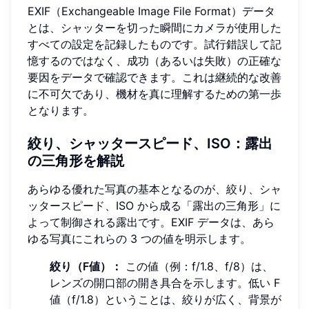
EXIF（Exchangeable Image File Format）データ
とは、シャッターを切った瞬間にカメラが使用した
すべての設定を記録したものです。試行錯誤して記
憶するのではなく、成功（あるいは失敗）の正確な
要因をデータで確認できます。これは継続的な改善
に不可欠であり、機材を真に理解するための第一歩
となります。
絞り、シャッタースピード、ISO：露出
の三角形を解説
あらゆる優れた写真の基本となるのが、絞り、シャ
ッタースピード、ISO から成る「露出の三角形」に
よって制御される露出です。EXIF データは、あら
ゆる写真にこれらの 3 つの値を明示します。
絞り（F値）：
この値（例：f/1.8、f/8）は、
レンズの開口部の開き具合を示します。低い F
値（f/1.8）ということは、絞りが広く、背景が