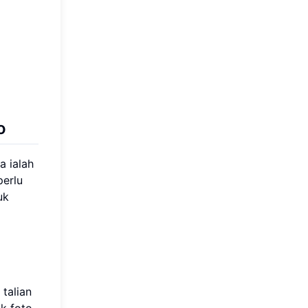
o
a ialah
perlu
uk
talian
k foto