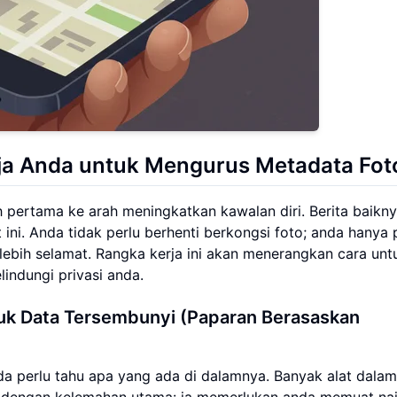
ja Anda untuk Mengurus Metadata Fot
pertama ke arah meningkatkan kawalan diri. Berita baikny
i. Anda tidak perlu berhenti berkongsi foto; anda hanya 
 lebih selamat. Rangka kerja ini akan menerangkan cara unt
indungi privasi anda.
uk Data Tersembunyi (Paparan Berasaskan
 perlu tahu apa yang ada di dalamnya. Banyak alat dalam 
g dengan kelemahan utama: ia memerlukan anda memuat nai