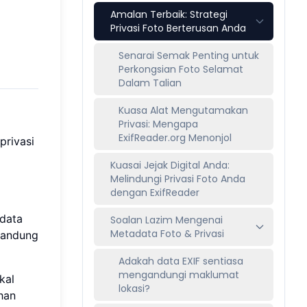
Amalan Terbaik: Strategi
Privasi Foto Berterusan Anda
Senarai Semak Penting untuk
Perkongsian Foto Selamat
Dalam Talian
Kuasa Alat Mengutamakan
Privasi: Mengapa
ExifReader.org Menonjol
privasi
Kuasai Jejak Digital Anda:
Melindungi Privasi Foto Anda
dengan ExifReader
adata
Soalan Lazim Mengenai
Metadata Foto & Privasi
kandung
Adakah data EXIF sentiasa
mengandungi maklumat
kal
lokasi?
han