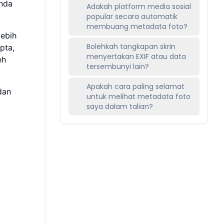
anda
Adakah platform media sosial
popular secara automatik
membuang metadata foto?
lebih
Bolehkah tangkapan skrin
pta,
menyertakan EXIF atau data
eh
tersembunyi lain?
Apakah cara paling selamat
dan
untuk melihat metadata foto
a
saya dalam talian?