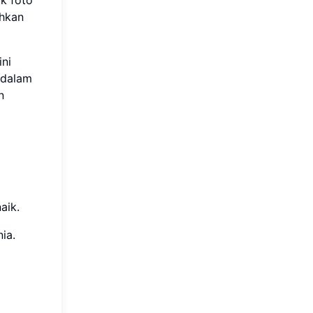
ahkan
ni
 dalam
n
aik.
ia.