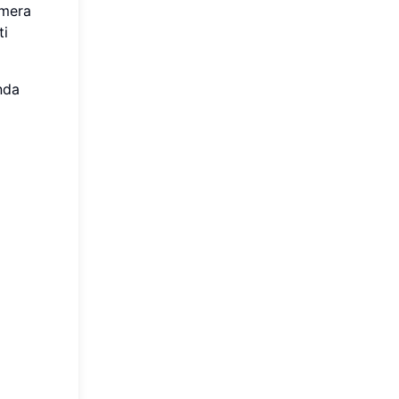
amera
ti
nda