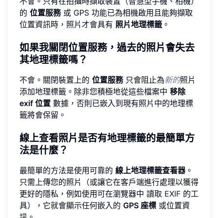
不會。只有在拍攝時擷取裝置（智慧型手機、相機）
的
位置服務
或 GPS 功能已為相機啟用且能夠擷取
位置資訊時，照片才會具有
照片地理標籤
。
如果我關閉位置服務，過去的照片會失去
其地理標籤嗎？
不會。關閉裝置上的
位置服務
只會阻止為
新的
照片
添加地理標籤。除非您積極地從這些檔案中
移除
exif 位置
數據，否則已嵌入到現有照片中的地理標
籤將會保留。
線上查看照片是否有地理標籤的最簡單方
法是什麼？
最簡單的方法是使用可靠的
線上地理標籤查看器
。
只需上傳您的照片（或讓它在客戶端進行處理以獲得
更好的隱私，例如使用可在瀏覽器中
讀取 EXIF
的工
具），它就會顯示任何嵌入的
GPS 座標
或位置資
訊。